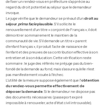
de fixer un rendez-vous en préfecture s'apprécie au
regard du droit potentiel au séjour que le demandeur
invoque.
Le juge vérifie que le demandeur se prévaut d'un
droit au
séjour
prima facie
plausible
. S'il sollicite le
renouvellement d'un titre « conjoint de Français », il doit
démontrer sommairement le maintien de la
communauté de vie. S'il demande un titre « parent
d'enfant français », il produit l'acte de naissance de
l'enfant et des preuves de sa contribution effective à son
entretien et à son éducation. Cette vérification reste
sommaire : le juge des référés ne préjuge pas du bien-
fondé de la demande au fond, mais s'assure qu'elle n'est
pas manifestement vouée à l'échec.
L'utilité de la mesure suppose également que l'
obtention
du rendez-vous permette effectivement de
déposer la demande
. Si le demandeur ne dispose pas
des documents nécessaires (passeport expiré
impossible à renouveler, acte d'état civil introuvable),