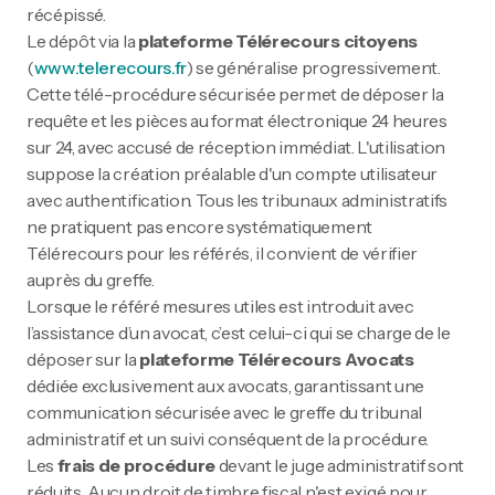
récépissé.
Le dépôt via la
plateforme Télérecours citoyens
(
www.telerecours.fr
) se généralise progressivement.
Cette télé-procédure sécurisée permet de déposer la
requête et les pièces au format électronique 24 heures
sur 24, avec accusé de réception immédiat. L'utilisation
suppose la création préalable d'un compte utilisateur
avec authentification. Tous les tribunaux administratifs
ne pratiquent pas encore systématiquement
Télérecours pour les référés, il convient de vérifier
auprès du greffe.
Lorsque le référé mesures utiles est introduit avec
l’assistance d’un avocat, c’est celui-ci qui se charge de le
déposer sur la
plateforme Télérecours Avocats
dédiée exclusivement aux avocats, garantissant une
communication sécurisée avec le greffe du tribunal
administratif et un suivi conséquent de la procédure.
Les
frais de procédure
devant le juge administratif sont
réduits. Aucun droit de timbre fiscal n'est exigé pour