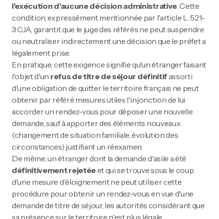
l'exécution d'aucune décision administrative
. Cette
condition, expressément mentionnée par l'article L. 521-
3 CJA, garantit que le juge des référés ne peut suspendre
ou neutraliser indirectement une décision que le préfet a
légalement prise.
En pratique, cette exigence signifie qu'un étranger faisant
l'objet d'un
refus de titre de séjour définitif
assorti
d'une obligation de quitter le territoire français ne peut
obtenir par référé mesures utiles l'injonction de lui
accorder un rendez-vous pour déposer une nouvelle
demande, sauf à apporter des éléments nouveaux
(changement de situation familiale, évolution des
circonstances) justifiant un réexamen.
De même, un étranger dont la demande d'asile a été
définitivement rejetée
et qui se trouve sous le coup
d'une mesure d'éloignement ne peut utiliser cette
procédure pour obtenir un rendez-vous en vue d'une
demande de titre de séjour, les autorités considérant que
sa présence sur le territoire n'est plus légale.