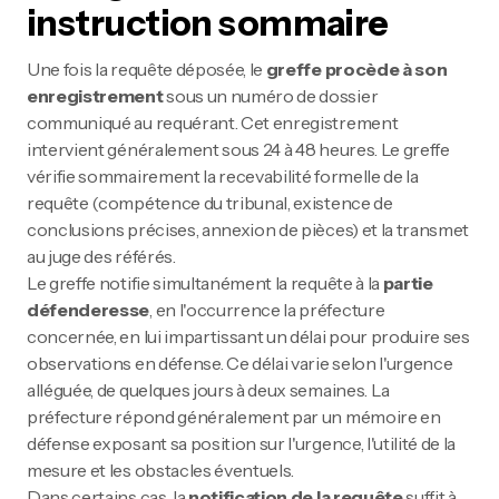
instruction sommaire
Une fois la requête déposée, le
greffe procède à son
enregistrement
sous un numéro de dossier
communiqué au requérant. Cet enregistrement
intervient généralement sous 24 à 48 heures. Le greffe
vérifie sommairement la recevabilité formelle de la
requête (compétence du tribunal, existence de
conclusions précises, annexion de pièces) et la transmet
au juge des référés.
Le greffe notifie simultanément la requête à la
partie
défenderesse
, en l'occurrence la préfecture
concernée, en lui impartissant un délai pour produire ses
observations en défense. Ce délai varie selon l'urgence
alléguée, de quelques jours à deux semaines. La
préfecture répond généralement par un mémoire en
défense exposant sa position sur l'urgence, l'utilité de la
mesure et les obstacles éventuels.
Dans certains cas, la
notification de la requête
suffit à