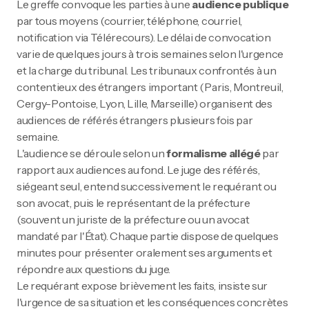
Le greffe convoque les parties à une
audience publique
par tous moyens (courrier, téléphone, courriel,
notification via Télérecours). Le délai de convocation
varie de quelques jours à trois semaines selon l'urgence
et la charge du tribunal. Les tribunaux confrontés à un
contentieux des étrangers important (Paris, Montreuil,
Cergy-Pontoise, Lyon, Lille, Marseille) organisent des
audiences de référés étrangers plusieurs fois par
semaine.
L'audience se déroule selon un
formalisme allégé
par
rapport aux audiences au fond. Le juge des référés,
siégeant seul, entend successivement le requérant ou
son avocat, puis le représentant de la préfecture
(souvent un juriste de la préfecture ou un avocat
mandaté par l'État). Chaque partie dispose de quelques
minutes pour présenter oralement ses arguments et
répondre aux questions du juge.
Le requérant expose brièvement les faits, insiste sur
l'urgence de sa situation et les conséquences concrètes