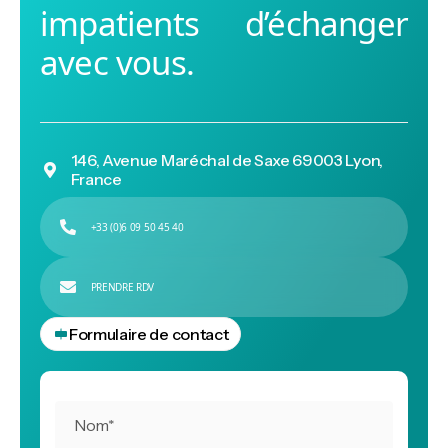
impatients d’échanger
avec vous.
146, Avenue Maréchal de Saxe 69003 Lyon,

France

+33 (0)6 09 50 45 40

APPELEZ NOUS

PRENDRE RDV

PRENDRE RDV
Formulaire de contact