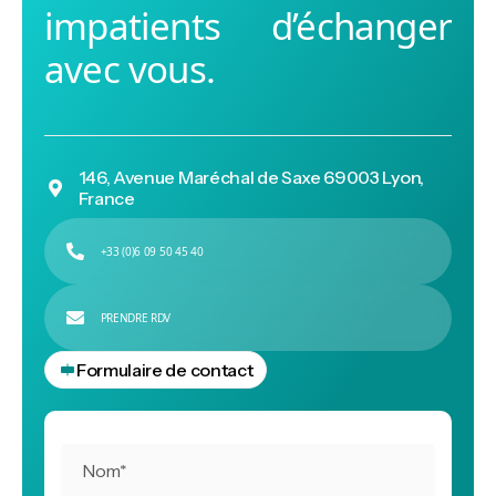
impatients d’échanger
avec vous.
146, Avenue Maréchal de Saxe 69003 Lyon,

France

+33 (0)6 09 50 45 40

APPELEZ NOUS

PRENDRE RDV

PRENDRE RDV
Formulaire de contact