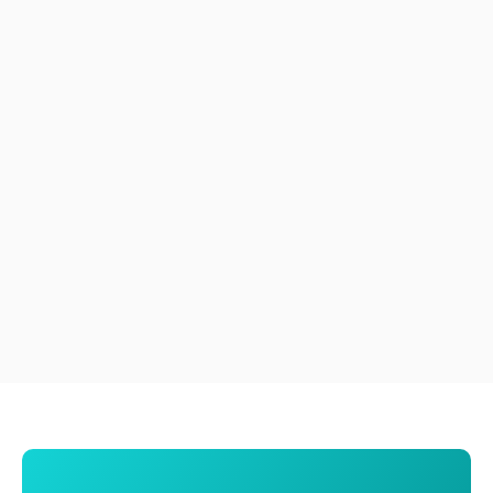
Audit de conformité
environnementale
L'audit de conformité environnementale constitue un
outil stratégique permettant aux entreprises de
vérifier que leurs activités respectent les
réglementations environnementales en vigueur.
Voir tout
Voir tout