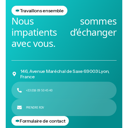
Travaillons ensemble
Nous sommes
impatients d’échanger
avec vous.
146, Avenue Maréchal de Saxe 69003 Lyon,

France

+33 (0)6 09 50 45 40

APPELEZ NOUS

PRENDRE RDV

PRENDRE RDV
Formulaire de contact