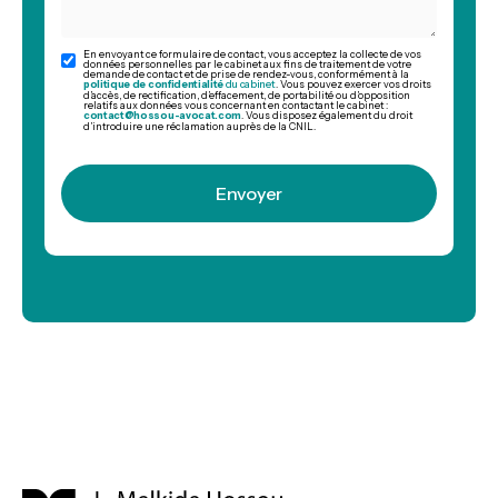
En envoyant ce formulaire de contact, vous acceptez la collecte de vos
données personnelles par le cabinet aux fins de traitement de votre
demande de contact et de prise de rendez-vous, conformément à la
politique de confidentialité
du cabinet
. Vous pouvez exercer vos droits
d’accès, de rectification, d’effacement, de portabilité ou d’opposition
relatifs aux données vous concernant en contactant le cabinet :
contact@hossou-avocat.com
. Vous disposez également du droit
d’introduire une réclamation auprès de la CNIL.