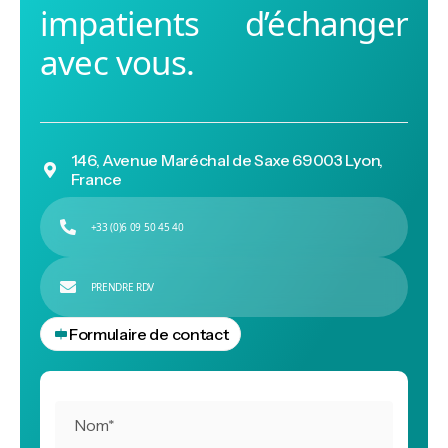
impatients d’échanger
avec vous.
146, Avenue Maréchal de Saxe 69003 Lyon,

France

+33 (0)6 09 50 45 40

APPELEZ NOUS

PRENDRE RDV

PRENDRE RDV
Formulaire de contact